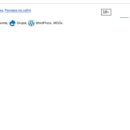
ка
,
Реклама на сайте
18+
omla,
Drupal,
WordPress, MODx.