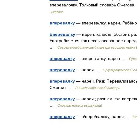
вперевалочку. Толковый словарь Ожегова
Ожегова
вперевалку
— вперева/лку, нареч. Ребё
Вперевалку
— нареч. качеств. обстоят. ра
Употребляется как несогласованное опред
…
Современный толковый словарь русского языка
вперевалку
— вперев алку, нареч …
Русс
вперевалку
— нареч …
Орфографический сло
вперевалку
— нареч. Разг. Переваливаясь 
Смягчит …
Энциклопедический словарь
вперевалку
— нареч.; разг. см. тж. впере
…
Словарь многих выражений
вперевалку
— в/пере/вал/к/у, нареч …
Мо