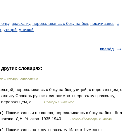
лочку
,
враскачку
,
переваливаясь с боку на бок
,
покачиваясь
,
с
м
,
утицей
,
уточкой
вперёд
 других словарях:
кий словарь-справочник
альцей, переваливаясь с боку на бок, утицей, с перевальцем, с
звалочку Словарь русских синонимов. вперевалку вразвалку,
м, с перевальцем, с… …
Словарь синонимов
). Покачиваясь и не спеша, переваливаясь с боку на бок. Шел
Ушакова. Д.Н. Ушаков. 1935 1940 …
Толковый словарь Ушакова
). Покачиваясь на ходу, вразвалку. Идти в. | уменьш.