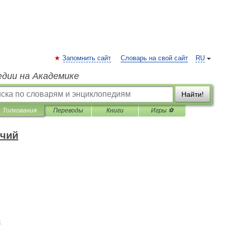
Запомнить сайт
Словарь на свой сайт
RU
едии на Академике
Найти!
Толкования
Переводы
Книги
Игры ⚽
ечий
5
.