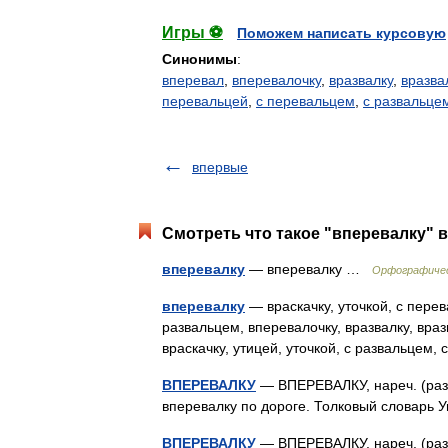
Игры ⚽
Поможем написать курсовую
Синонимы
:
вперевал
,
вперевалочку
,
вразвалку
,
вразва
перевальцей
,
с перевальцем
,
с развальце
впервые
Смотреть что такое "вперевалку" в
вперевалку
— вперевалку …
Орфографичес
вперевалку
— враскачку, уточкой, с перев
развальцем, вперевалочку, вразвалку, вра
враскачку, утицей, уточкой, с развальце
ВПЕРЕВАЛКУ
— ВПЕРЕВАЛКУ, нареч. (разг.
вперевалку по дороге. Толковый словарь 
ВПЕРЕВАЛКУ
— ВПЕРЕВАЛКУ, нареч. (разг.