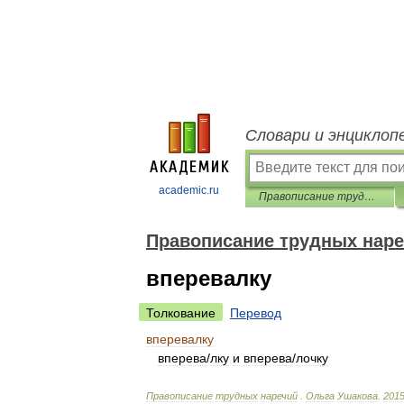
Словари и энциклоп
academic.ru
Правописание трудных наречий
Правописание трудных нар
вперевалку
Толкование
Перевод
вперевалку
вперев
а
/
лку
и
вперев
а
/
лочку
Правописание
трудных
наречий
.
Ольга
Ушакова
.
201