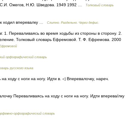
. С.И. Ожегов, Н.Ю. Шведова. 1949 1992 …
Толковый словарь
нок ходил вперевалку …
Слитно. Раздельно. Через дефис.
зг. 1. Переваливаясь во время ходьбы из стороны в сторону. 2.
еление. Толковый словарь Ефремовой. Т. Ф. Ефремова. 2000
 Ефремовой
кий орфографический словарь
варь русского языка
на ходу с ноги на ногу. Идти в. ◁ Вперевалочку, нареч.
валочку Переваливаясь на ходу с ноги на ногу. Идти вперева/лку
рфемно-орфографический словарь